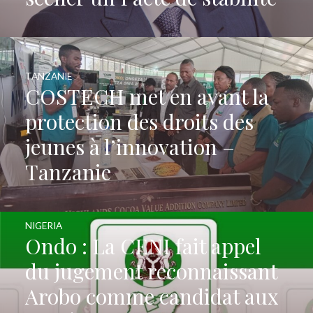
TANZANIE
COSTECH met en avant la
protection des droits des
jeunes à l’innovation –
Tanzanie
NIGERIA
Ondo : La CENI fait appel
du jugement reconnaissant
Arobo comme candidat aux