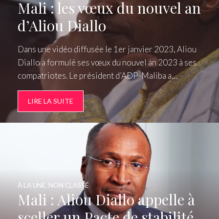
Mali : les vœux du nouvel an
d’Aliou Diallo
Dans une vidéo diffusée le 1er janvier 2023, Aliou
Diallo a formulé ses vœux du nouvel an 2023 à ses
compatriotes. Le président d’ADP-Maliba a…
LIRE LA SUITE
À LA UNE
,
NON CLASSÉ
Mali : Aliou Diallo appelle à
sceller un Pacte de stabilité