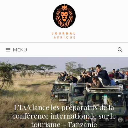
Aller
au
contenu
MENU
L’IAA lance les préparatifs de la
conférence internationale sur le
tourisme – Tanzanie