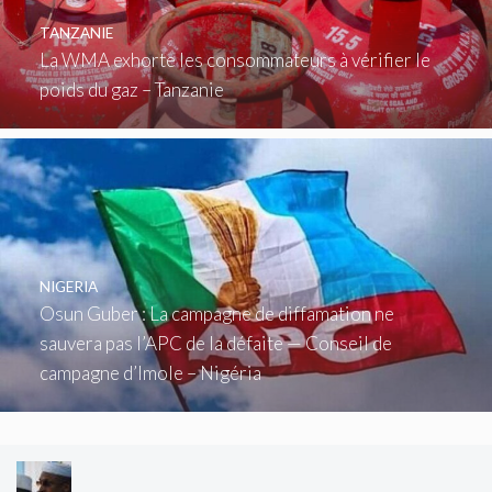
TANZANIE
La WMA exhorte les consommateurs à vérifier le
poids du gaz – Tanzanie
NIGERIA
Osun Guber : La campagne de diffamation ne
sauvera pas l’APC de la défaite — Conseil de
campagne d’Imole – Nigéria