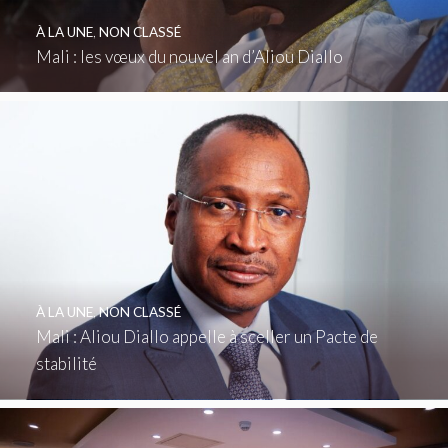
À LA UNE
,
NON CLASSÉ
Mali : les vœux du nouvel an d’Aliou Diallo
À LA UNE
,
NON CLASSÉ
Mali : Aliou Diallo appelle à sceller un Pacte de
stabilité