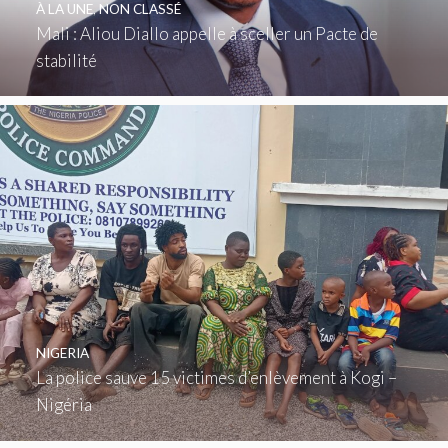
À LA UNE
,
NON CLASSÉ
Mali : Aliou Diallo appelle à sceller un Pacte de
stabilité
NIGERIA
La police sauve 15 victimes d’enlèvement à Kogi –
Nigéria