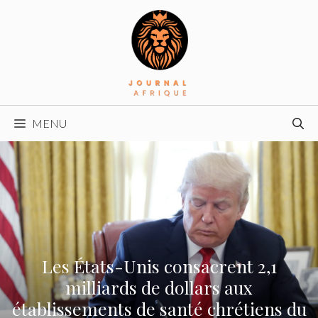
Aller
au
contenu
MENU
Les États-Unis consacrent 2,1
milliards de dollars aux
établissements de santé chrétiens du