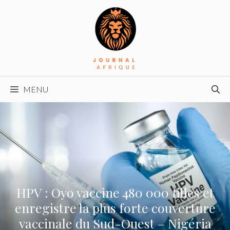
Aller
au
contenu
MENU
HPV : Oyo vaccine 480 000 filles et
enregistre la plus forte couverture
vaccinale du Sud-Ouest – Nigéria