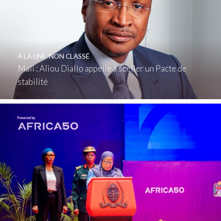
À LA UNE
,
NON CLASSÉ
Mali : Aliou Diallo appelle à sceller un Pacte de
stabilité