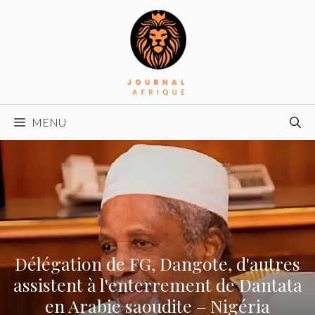
Aller
au
contenu
MENU
Délégation de FG, Dangote, d'autres
assistent à l'enterrement de Dantata
en Arabie saoudite – Nigéria