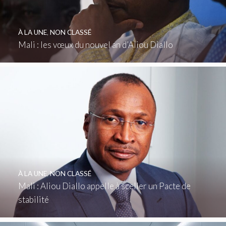
À LA UNE
,
NON CLASSÉ
Mali : les vœux du nouvel an d’Aliou Diallo
À LA UNE
,
NON CLASSÉ
Mali : Aliou Diallo appelle à sceller un Pacte de
stabilité