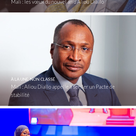
Mali : les vœux du nouvel an d’Aliou Diallo
À LA UNE
,
NON CLASSÉ
Mali : Aliou Diallo appelle à sceller un Pacte de
stabilité