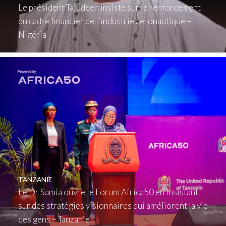
Le président Tajudeen insiste sur le renforcement
du cadre financier de l’industrie aéronautique –
Nigéria
TANZANIE
Le Dr Samia ouvre le Forum Africa50 en insistant
sur des stratégies visionnaires qui améliorent la vie
des gens – Tanzanie