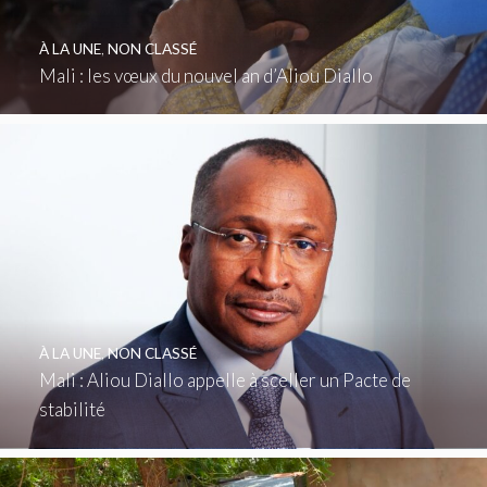
À LA UNE
,
NON CLASSÉ
Mali : les vœux du nouvel an d’Aliou Diallo
À LA UNE
,
NON CLASSÉ
Mali : Aliou Diallo appelle à sceller un Pacte de
stabilité