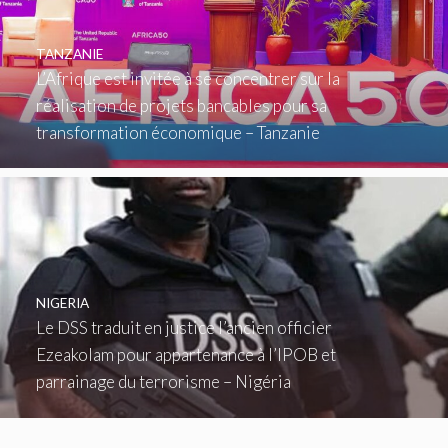
TANZANIE
L’Afrique est invitée à se concentrer sur la
réalisation de projets bancables pour sa
transformation économique – Tanzanie
NIGERIA
Le DSS traduit en justice l’ancien officier
Ezeakolam pour appartenance à l’IPOB et
parrainage du terrorisme – Nigéria