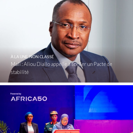
À LA UNE
,
NON CLASSÉ
Mali : Aliou Diallo appelle à sceller un Pacte de
stabilité