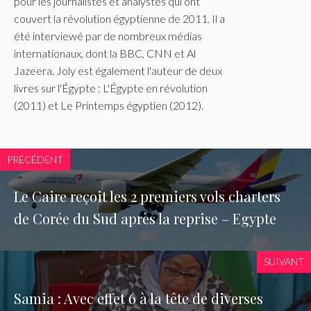
pour les journalistes et analystes qui ont
couvert la révolution égyptienne de 2011. Il a
été interviewé par de nombreux médias
internationaux, dont la BBC, CNN et Al
Jazeera. Joly est également l'auteur de deux
livres sur l'Égypte : L'Égypte en révolution
(2011) et Le Printemps égyptien (2012).
PRÉCÉDENT
Le Caire reçoit les 2 premiers vols charters
de Corée du Sud après la reprise – Egypte
SUIVANT
Samia : Avec effet 6 à la tête de diverses