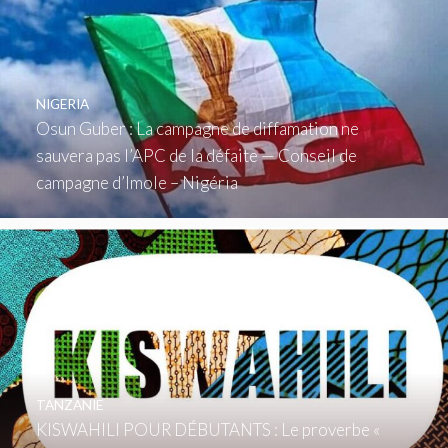
NIGERIA
Osun Guber : La campagne de diffamation ne
sauvera pas l’APC de la défaite — Conseil de
campagne d’Imole – Nigéria
TANZANIE
KISWAHILI POUR DÉBUTANTS : Le proverbe «