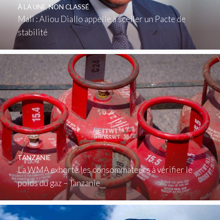
À LA UNE
,
NON CLASSÉ
Mali : Aliou Diallo appelle à sceller un Pacte de
stabilité
TANZANIE
La WMA exhorte les consommateurs à vérifier le
poids du gaz – Tanzanie