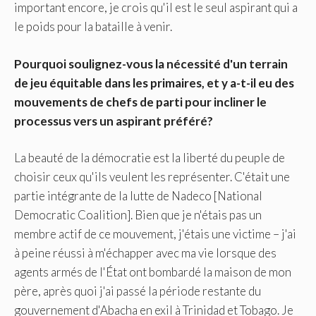
important encore, je crois qu'il est le seul aspirant qui a
le poids pour la bataille à venir.
Pourquoi soulignez-vous la nécessité d'un terrain
de jeu équitable dans les primaires, et y a-t-il eu des
mouvements de chefs de parti pour incliner le
processus vers un aspirant préféré?
La beauté de la démocratie est la liberté du peuple de
choisir ceux qu'ils veulent les représenter. C'était une
partie intégrante de la lutte de Nadeco [National
Democratic Coalition]. Bien que je n'étais pas un
membre actif de ce mouvement, j'étais une victime – j'ai
à peine réussi à m'échapper avec ma vie lorsque des
agents armés de l'État ont bombardé la maison de mon
père, après quoi j'ai passé la période restante du
gouvernement d'Abacha en exil à Trinidad et Tobago. Je