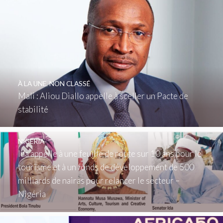
À LA UNE
,
NON CLASSÉ
Mali : Aliou Diallo appelle à sceller un Pacte de
stabilité
NIGERIA
Ida appelle à une feuille de route sur 10 ans pour le
tourisme et à un fonds de développement de 500
milliards de nairas pour relancer le secteur –
Nigéria