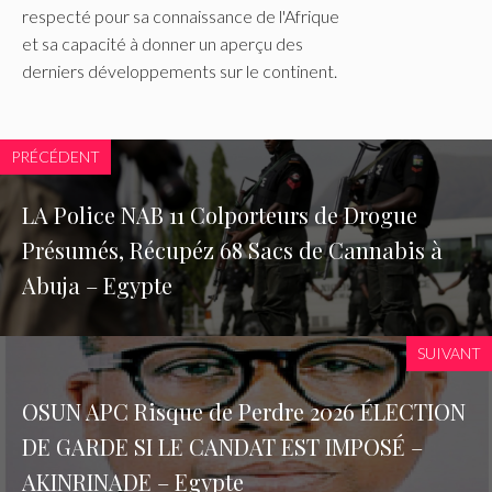
respecté pour sa connaissance de l'Afrique
et sa capacité à donner un aperçu des
derniers développements sur le continent.
PRÉCÉDENT
LA Police NAB 11 Colporteurs de Drogue
Présumés, Récupéz 68 Sacs de Cannabis à
Abuja – Egypte
SUIVANT
OSUN APC Risque de Perdre 2026 ÉLECTION
DE GARDE SI LE CANDAT EST IMPOSÉ –
AKINRINADE – Egypte