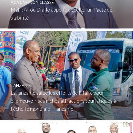
À LA UNE
,
NON CLASSÉ
Mali : Aliou Diallo appelle à sceller un Pacte de
stabilité
TANZANIE
La Tanzanie salue les efforts de l’Italie pour
promouvoir ses riches attractions touristiques à
l’échelle mondiale – Tanzanie