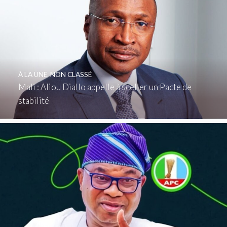
À LA UNE
,
NON CLASSÉ
Mali : Aliou Diallo appelle à sceller un Pacte de
stabilité