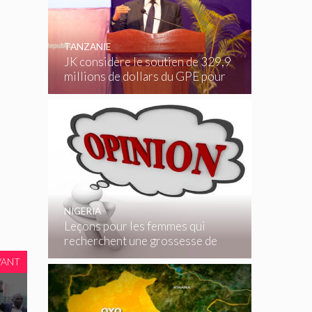
TANZANIE
JK considère le soutien de 329,9
millions de dollars du GPE pour
une éducation de qualité en
Tanzanie, les infrastructures
scolaires étant une priorité clé –
Tanzanie
NIGERIA
Leçons pour les femmes qui
recherchent une grossesse de
célébrité – Nigéria
VANT