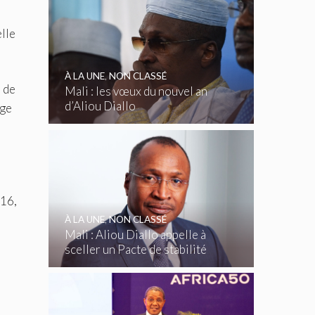
elle
À LA UNE
,
NON CLASSÉ
s de
Mali : les vœux du nouvel an
d’Aliou Diallo
rge
016,
À LA UNE
,
NON CLASSÉ
Mali : Aliou Diallo appelle à
sceller un Pacte de stabilité