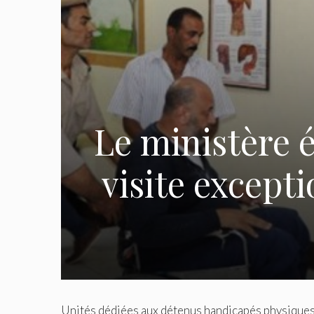
Le ministère é
visite excepti
Unités dédiées aux détenus handicapés physiques