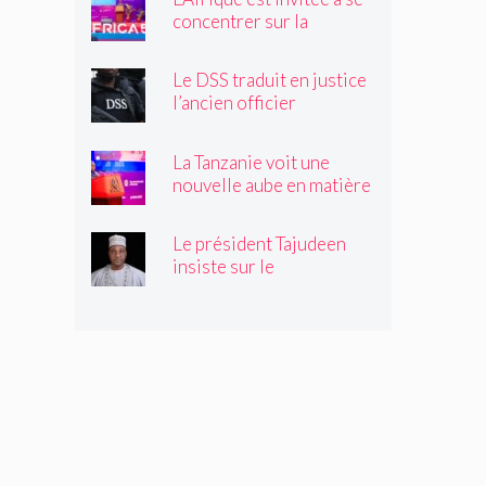
concentrer sur la
réalisation de projets
bancables pour sa
Le DSS traduit en justice
transformation
l’ancien officier
économique – Tanzanie
Ezeakolam pour
appartenance à l’IPOB et
La Tanzanie voit une
parrainage du terrorisme
nouvelle aube en matière
– Nigéria
de valeur ajoutée alors
qu’elle cesse d’être un
Le président Tajudeen
fournisseur de matières
insiste sur le
premières – Tanzanie
renforcement du cadre
financier de l’industrie
aéronautique – Nigéria