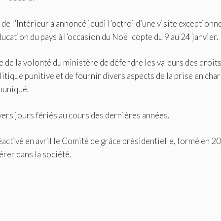
de l’Intérieur a annoncé jeudi l’octroi d’une visite exceptionn
ucation du pays à l’occasion du Noël copte du 9 au 24 janvier.
re de la volonté du ministère de défendre les valeurs des droit
tique punitive et de fournir divers aspects de la prise en cha
muniqué.
vers jours fériés au cours des dernières années.
réactivé en avril le Comité de grâce présidentielle, formé en 2
érer dans la société.