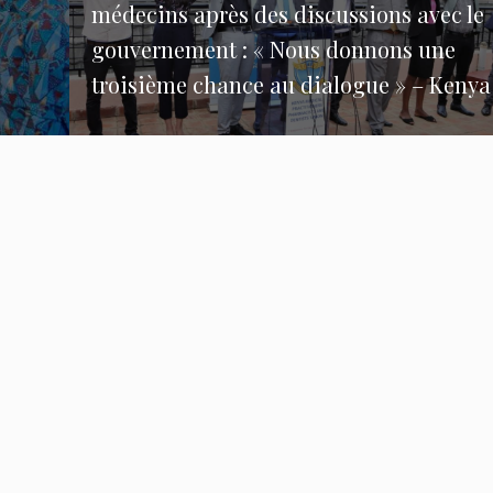
médecins après des discussions avec le
gouvernement : « Nous donnons une
troisième chance au dialogue » – Kenya