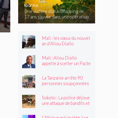
NIGERIA
Une victime d’un kidnapping de
17 ans sauvée dans une opération
forestière à Oyo – Nigéria
Mali : les vœux du nouvel
an d’Aliou Diallo
Mali : Aliou Diallo
appelle à sceller un Pacte
de stabilité
La Tanzanie arrête 90
personnes soupçonnées
d’être des immigrants
illégaux – Tanzanie
Sokoto : La police déjoue
une attaque de bandits et
récupère 368 animaux
volés – Nigéria
L’Afrique est invitée à se