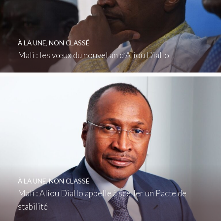
À LA UNE
,
NON CLASSÉ
Mali : les vœux du nouvel an d’Aliou Diallo
À LA UNE
,
NON CLASSÉ
Mali : Aliou Diallo appelle à sceller un Pacte de
stabilité