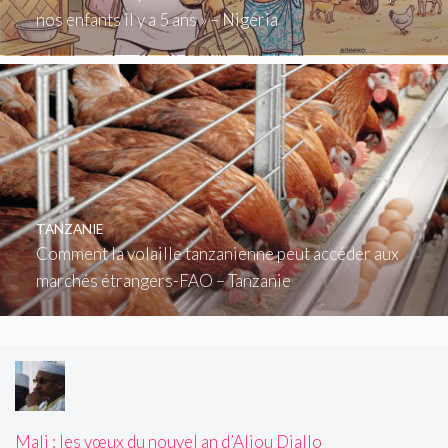
nos enfants il y a 5 ans » – Nigéria
TANZANIE
Comment la volaille tanzanienne peut accéder aux
marchés étrangers-FAO – Tanzanie
Mali : les vœux du nouvel an d’Aliou Diallo