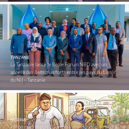
TANZANIE
La Tanzanie lance le 8ème Forum NBD avec un
appel à des liens plus forts entre les pays du bassin
du Nil – Tanzanie
NIGERIA
« Mon mari depuis 25 ans m’a abandonnée, ainsi que