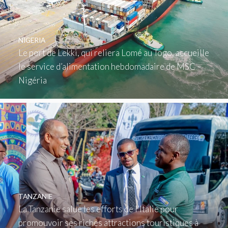
NIGERIA
Le port de Lekki, qui reliera Lomé au Togo, accueille
le service d’alimentation hebdomadaire de MSC –
Nigéria
TANZANIE
La Tanzanie salue les efforts de l’Italie pour
promouvoir ses riches attractions touristiques à