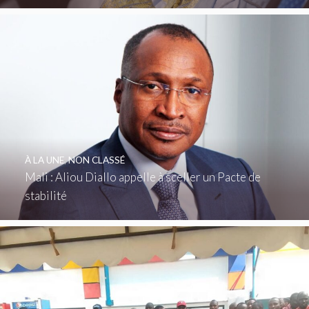
À LA UNE
,
NON CLASSÉ
Mali : Aliou Diallo appelle à sceller un Pacte de
stabilité