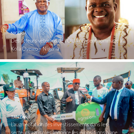
NIGERIA
Des acteurs vétérans de l’OUA rendent hommage à
Kola Oyewo – Nigéria
TANZANIE
L’augmentation des investissements dans les
secteurs agricoles annonce les expositions Nane