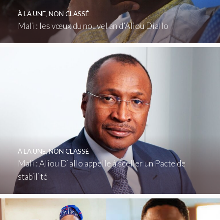
À LA UNE
,
NON CLASSÉ
Mali : les vœux du nouvel an d’Aliou Diallo
À LA UNE
,
NON CLASSÉ
Mali : Aliou Diallo appelle à sceller un Pacte de
stabilité