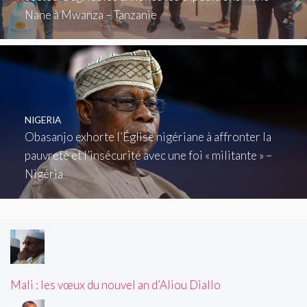
Nane à Mwanza – Tanzanie
NIGERIA
Obasanjo exhorte l’Église nigériane à affronter la
pauvreté et l’insécurité avec une foi « militante » –
Nigéria
Mali : les vœux du nouvel an d’Aliou Diallo