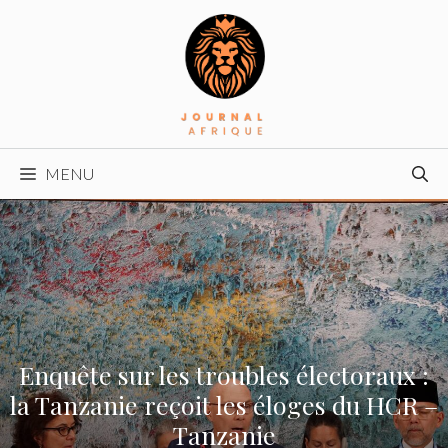
Aller
au
contenu
MENU
Enquête sur les troubles électoraux :
la Tanzanie reçoit les éloges du HCR –
Tanzanie